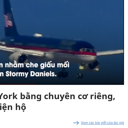
ork bằng chuyên cơ riêng,
iện hộ
Xem các bài viết của tác giả