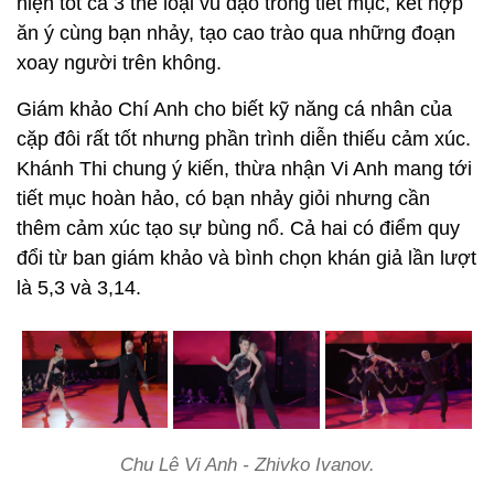
hiện tốt cả 3 thể loại vũ đạo trong tiết mục, kết hợp
ăn ý cùng bạn nhảy, tạo cao trào qua những đoạn
xoay người trên không.
Giám khảo Chí Anh cho biết kỹ năng cá nhân của
cặp đôi rất tốt nhưng phần trình diễn thiếu cảm xúc.
Khánh Thi chung ý kiến, thừa nhận Vi Anh mang tới
tiết mục hoàn hảo, có bạn nhảy giỏi nhưng cần
thêm cảm xúc tạo sự bùng nổ. Cả hai có điểm quy
đổi từ ban giám khảo và bình chọn khán giả lần lượt
là 5,3 và 3,14.
Chu Lê Vi Anh - Zhivko Ivanov.