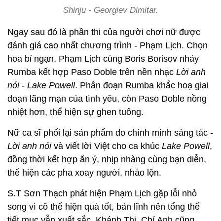
Shinju - Georgiev Dimitar.
Ngay sau đó là phần thi của người chơi nữ được
đánh giá cao nhất chương trình
- Phạm Lịch. Chọn
hoa bỉ ngạn, Phạm Lịch cùng Boris Borisov nhảy
Rumba kết hợp Paso Doble trên nền nhạc
Lời anh
nói - Lake Powell
. Phân đoạn Rumba khắc hoạ giai
đoạn lãng mạn của tình yêu, còn Paso Doble nồng
nhiệt hơn, thể hiện sự ghen tuông.
Nữ ca sĩ phối lại sản phẩm do chính mình sáng tác -
Lời anh nói
và viết lời Việt cho ca khúc
Lake Powell
,
đồng thời kết hợp ăn ý, nhịp nhàng cùng bạn diễn,
thể hiện các pha xoay người, nhào lộn.
S.T Sơn Thạch phát hiện Phạm Lịch gặp lỗi nhỏ
song vì cô thể hiện quá tốt, bản lĩnh nên tổng thể
tiết mục vẫn xuất sắc. Khánh Thi, Chí Anh cũng