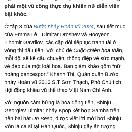
phải một vũ công thực thụ khiến nữ diễn viên
bật khóc.
Ở tập 3 của
Bước nhảy Hoàn vũ 2024
, sau tiết mục
của Emma Lê - Dimitar Droshev và Hooyeon -
Tihomir Gavrilov, các cặp đôi tiếp tục tranh tài ở
vòng thi đầu tiên. Với chủ đề
Cuộc chiến hoa thầ
n,
mỗi đội sẽ kể câu chuyện, thông điệp về sức mạnh,
vẻ đẹp của một loài hoa. Ban giám khảo gồm “nữ
hoàng dancesport” Khánh Thi, Quán quân Bước
nhảy Hoàn vũ 2016 S.T Sơn Thạch, Phó Chủ tịch
Hội đồng khiêu vũ thể thao Việt Nam Chí Anh.
Với nguồn cảm hứng là hoa đồng tiền, Shinju -
Georgiev Dimitar nhảy Kpop kết hợp Samba trên
nền bài hát
Un Beso
, được viết lời mới bởi Shinju.
Vốn là ca sĩ tại Hàn Quốc, Shinju gây ấn tượng