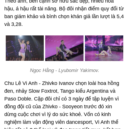
Theo anh, bên cạnh sở hữu sắc đẹp, nhiều hoa
hậu, á hậu rất tài năng. Bộ đôi nhận điểm quy đổi từ
ban giám khảo và bình chọn khán giả lần lượt là 5,4
và 3,28.
Ngọc Hằng - Lyubomir Yakimov.
Chu Lê Vi Anh - Zhivko Ivanov chọn loài hoa hồng
đen, nhảy Slow Foxtrot, Tango kiểu Argentina và
Paso Doble. Cặp đôi chỉ có 3 ngày để tập luyện vì
đồng đội cũ của Zhivko - Sooyeon trước đó xin
dừng cuộc chơi vì lý do sức khoẻ. Vốn có kinh
nghiệm làm vận động viên dancesport, Vi Anh thể