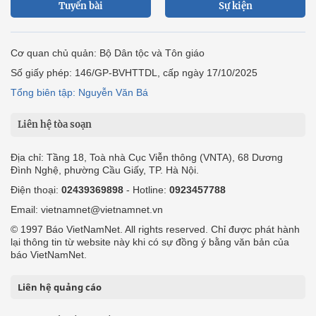
Tuyến bài
Sự kiện
Cơ quan chủ quản: Bộ Dân tộc và Tôn giáo
Số giấy phép: 146/GP-BVHTTDL, cấp ngày 17/10/2025
Tổng biên tập: Nguyễn Văn Bá
Liên hệ tòa soạn
Địa chỉ: Tầng 18, Toà nhà Cục Viễn thông (VNTA), 68 Dương
Đình Nghệ, phường Cầu Giấy, TP. Hà Nội.
Điện thoại:
02439369898
- Hotline:
0923457788
Email: vietnamnet@vietnamnet.vn
© 1997 Báo VietNamNet. All rights reserved. Chỉ được phát hành
lại thông tin từ website này khi có sự đồng ý bằng văn bản của
báo VietNamNet.
Liên hệ quảng cáo