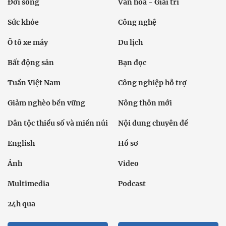
Đời sống
Văn hóa - Giải trí
Sức khỏe
Công nghệ
Ô tô xe máy
Du lịch
Bất động sản
Bạn đọc
Tuần Việt Nam
Công nghiệp hỗ trợ
Giảm nghèo bền vững
Nông thôn mới
Dân tộc thiểu số và miền núi
Nội dung chuyên đề
English
Hồ sơ
Ảnh
Video
Multimedia
Podcast
24h qua