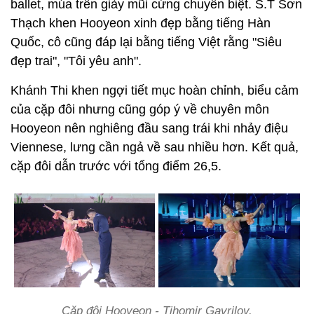
ballet, múa trên giày mũi cứng chuyên biệt. S.T Sơn
Thạch khen Hooyeon xinh đẹp bằng tiếng Hàn
Quốc, cô cũng đáp lại bằng tiếng Việt rằng "Siêu
đẹp trai", "Tôi yêu anh".
Khánh Thi khen ngợi tiết mục hoàn chỉnh, biểu cảm
của cặp đôi nhưng cũng góp ý về chuyên môn
Hooyeon nên nghiêng đầu sang trái khi nhảy điệu
Viennese, lưng cần ngả về sau nhiều hơn. Kết quả,
cặp đôi dẫn trước với tổng điểm 26,5.
Cặp đôi Hooyeon - Tihomir Gavrilov.