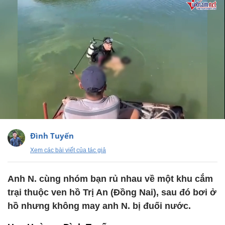
Đình Tuyến
Xem các bài viết của tác giả
Anh N. cùng nhóm bạn rủ nhau về một khu cắm
trại thuộc ven hồ Trị An (Đồng Nai), sau đó bơi ở
hồ nhưng không may anh N. bị đuối nước.