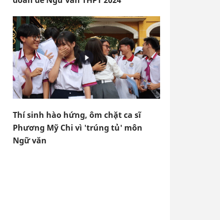
đoán đề Ngữ văn THPT 2024
Thí sinh hào hứng, ôm chặt ca sĩ
Phương Mỹ Chi vì 'trúng tủ' môn
Ngữ văn