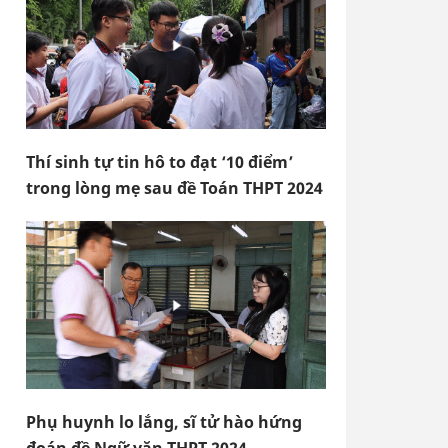
Thí sinh tự tin hô to đạt ‘10 điểm’
trong lòng mẹ sau đề Toán THPT 2024
Phụ huynh lo lắng, sĩ tử hào hứng