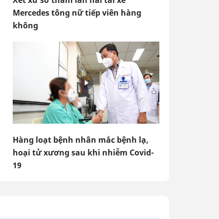
Xét xử sơ thẩm lần hai tài xế
Mercedes tông nữ tiếp viên hàng
không
Hàng loạt bệnh nhân mắc bệnh lạ,
hoại tử xương sau khi nhiễm Covid-
19