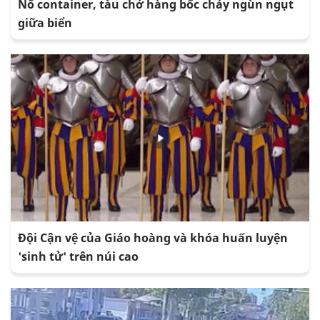
Nổ container, tàu chở hàng bốc cháy ngùn ngụt
giữa biển
Đội Cận vệ của Giáo hoàng và khóa huấn luyện
'sinh tử' trên núi cao