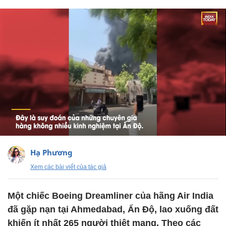
Hạ Phương
Xem các bài viết của tác giả
Một chiếc Boeing Dreamliner của hãng Air India
đã gặp nạn tại Ahmedabad, Ấn Độ, lao xuống đất
khiến ít nhất 265 người thiệt mạng. Theo các