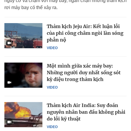
nguy cơ va chạm với máy bay, ngăn chặn những thảm kịch
rơi máy bay có thể xảy ra.
Thảm kịch Jeju Air: Kết luận lỗi
của phi công châm ngòi làn sóng
phẫn nộ
VIDEO
Một mình giữa xác máy bay:
Những người duy nhất sống sót
kỳ diệu trong thảm kịch
VIDEO
Thảm kịch Air India: Suy đoán
nguyên nhân ban đầu không phải
do lỗi kỹ thuật
VIDEO