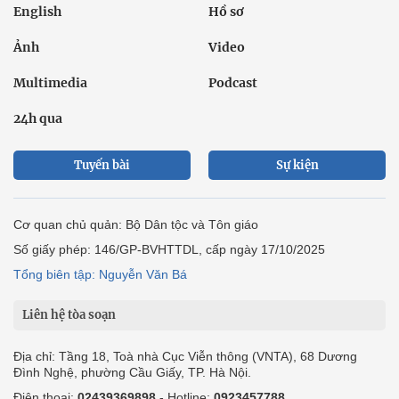
English
Hồ sơ
Ảnh
Video
Multimedia
Podcast
24h qua
Tuyến bài
Sự kiện
Cơ quan chủ quản: Bộ Dân tộc và Tôn giáo
Số giấy phép: 146/GP-BVHTTDL, cấp ngày 17/10/2025
Tổng biên tập: Nguyễn Văn Bá
Liên hệ tòa soạn
Địa chỉ: Tầng 18, Toà nhà Cục Viễn thông (VNTA), 68 Dương
Đình Nghệ, phường Cầu Giấy, TP. Hà Nội.
Điện thoại:
02439369898
- Hotline:
0923457788