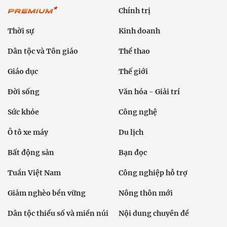
Chính trị
Thời sự
Kinh doanh
Dân tộc và Tôn giáo
Thể thao
Giáo dục
Thế giới
Đời sống
Văn hóa - Giải trí
Sức khỏe
Công nghệ
Ô tô xe máy
Du lịch
Bất động sản
Bạn đọc
Tuần Việt Nam
Công nghiệp hỗ trợ
Giảm nghèo bền vững
Nông thôn mới
Dân tộc thiểu số và miền núi
Nội dung chuyên đề