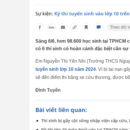
Sự kiện:
Kỳ thi tuyển sinh vào lớp 10 trê
Sáng 6/6, hơn 98.600 học sinh tại TPHCM c
có 6 thí sinh có hoàn cảnh đặc biệt cần sự t
Em Nguyễn Thị Yến Nhi (Trường THCS Nguyễn A
tuyển sinh lớp 10 năm 2024
. Vì bị tai nạn g
sẽ đến điểm thi bằng xe cứu thương, được bố 
Đình Tuyến
Bài viết liên quan:
Thí sinh bị gãy cột sống nhập viện cấp cứu,
Đề thi lớp 10 môn Ngữ văn tại TPHCM năm 