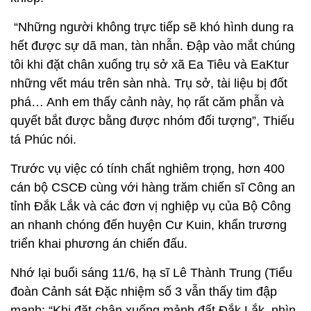
“Những người không trực tiếp sẽ khó hình dung ra
hết được sự dã man, tàn nhẫn. Đập vào mắt chúng
tôi khi đặt chân xuống trụ sở xã Ea Tiêu và EaKtur
những vết máu trên sàn nhà. Trụ sở, tài liệu bị đốt
phá… Anh em thấy cảnh này, họ rất căm phẫn và
quyết bắt được bằng được nhóm đối tượng”, Thiếu
tá Phúc nói.
Trước vụ việc có tính chất nghiêm trọng, hơn 400
cán bộ CSCĐ cùng với hàng trăm chiến sĩ Công an
tỉnh Đắk Lắk và các đơn vị nghiệp vụ của Bộ Công
an nhanh chóng đến huyện Cư Kuin, khẩn trương
triển khai phương án chiến đấu.
Nhớ lại buổi sáng 11/6, hạ sĩ Lê Thành Trung (Tiểu
đoàn Cảnh sát Đặc nhiệm số 3 vẫn thấy tim đập
mạnh: “Khi đặt chân xuống mảnh đất Đắk Lắk, nhìn