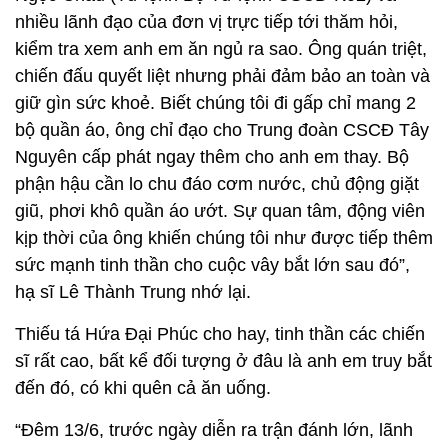
nhiều lãnh đạo của đơn vị trực tiếp tới thăm hỏi,
kiểm tra xem anh em ăn ngủ ra sao. Ông quán triệt,
chiến đấu quyết liệt nhưng phải đảm bảo an toàn và
giữ gìn sức khoẻ. Biết chúng tôi đi gấp chỉ mang 2
bộ quần áo, ông chỉ đạo cho Trung đoàn CSCĐ Tây
Nguyên cấp phát ngay thêm cho anh em thay. Bộ
phận hậu cần lo chu đáo cơm nước, chủ động giặt
giũ, phơi khô quần áo ướt. Sự quan tâm, động viên
kịp thời của ông khiến chúng tôi như được tiếp thêm
sức mạnh tinh thần cho cuộc vây bắt lớn sau đó”,
hạ sĩ Lê Thành Trung nhớ lại.
Thiếu tá Hứa Đại Phúc cho hay, tinh thần các chiến
sĩ rất cao, bất kể đối tượng ở đâu là anh em truy bắt
đến đó, có khi quên cả ăn uống.
“Đêm 13/6, trước ngày diễn ra trận đánh lớn, lãnh