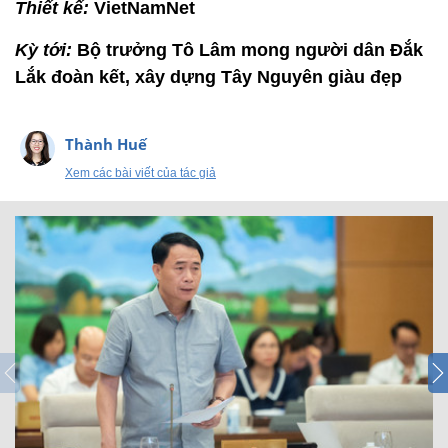
Thiết kế:
VietNamNet
Kỳ tới:
Bộ trưởng Tô Lâm mong người dân Đắk
Lắk đoàn kết, xây dựng Tây Nguyên giàu đẹp
Thành Huế
Xem các bài viết của tác giả