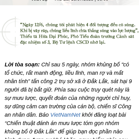
Lời tòa soạn:
Chỉ sau 5 ngày, nhóm khủng bố "có
tổ chức, rất manh động, liều lĩnh, man rợ và mất
nhân tính” tấn công 2 trụ sở xã ở Đắk Lắk, sát hại 9
người đã bị bắt giữ. Phía sau cuộc truy quét này là
sự mưu lược, quyết đoán của những người chỉ huy,
sự dũng cảm can trường của cán bộ, chiến sĩ Công
an nhân dân. Báo
VietNamNet
khởi đăng loạt bài
“Chiến thuật đánh án mưu lược tóm gọn nhóm
khủng bố ở Đắk Lắk” để giúp bạn đọc phần nào