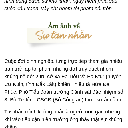
hình dung được sự khó khăn, nguy hiểm phía sau
cuộc đấu tranh, vây bắt nhóm tội phạm nói trên.
Cuộc đời binh nghiệp, từng trực tiếp tham gia nhiều
trận trấn áp tội phạm nhưng đợt truy quét nhóm
khủng bố đốt 2 trụ sở xã Ea Tiêu và Ea Ktur (huyện
Cư Kuin, tỉnh Đắk Lắk) khiến Thiếu tá Hứa Đại
Phúc, Phó Tiểu đoàn trưởng Cảnh sát đặc nhiệm số
3, Bộ Tư lệnh CSCĐ (Bộ Công an) thực sự ám ảnh.
Tự nhận mình không phải là người non gan nhưng
khi vào tiếp cận hiện trường ông thấy thật sự khủng
khiếp.