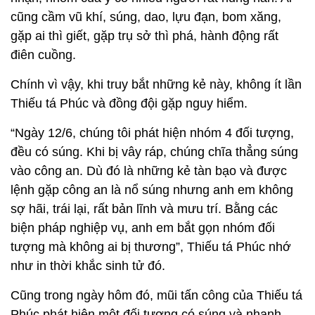
cũng cầm vũ khí, súng, dao, lựu đạn, bom xăng,
gặp ai thì giết, gặp trụ sở thì phá, hành động rất
điên cuồng.
Chính vì vậy, khi truy bắt những kẻ này, không ít lần
Thiếu tá Phúc và đồng đội gặp nguy hiểm.
“Ngày 12/6, chúng tôi phát hiện nhóm 4 đối tượng,
đều có súng. Khi bị vây ráp, chúng chĩa thẳng súng
vào công an. Dù đó là những kẻ tàn bạo và được
lệnh gặp công an là nổ súng nhưng anh em không
sợ hãi, trái lại, rất bản lĩnh và mưu trí. Bằng các
biện pháp nghiệp vụ, anh em bắt gọn nhóm đối
tượng mà không ai bị thương”, Thiếu tá Phúc nhớ
như in thời khắc sinh tử đó.
Cũng trong ngày hôm đó, mũi tấn công của Thiếu tá
Phúc phát hiện một đối tượng có súng và nhanh