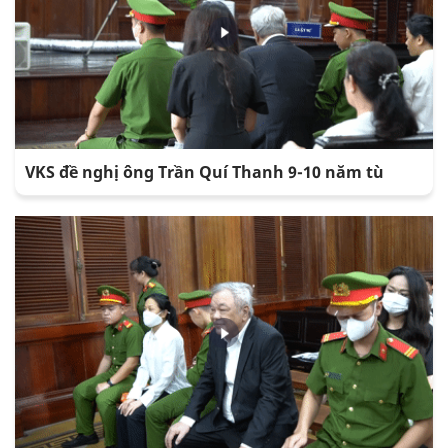
VKS đề nghị ông Trần Quí Thanh 9-10 năm tù