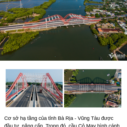
Cơ sở hạ tầng của tỉnh Bà Rịa - Vũng Tàu được
đầu tư, nâng cấp. Trong đó, cầu Cỏ May hình cánh