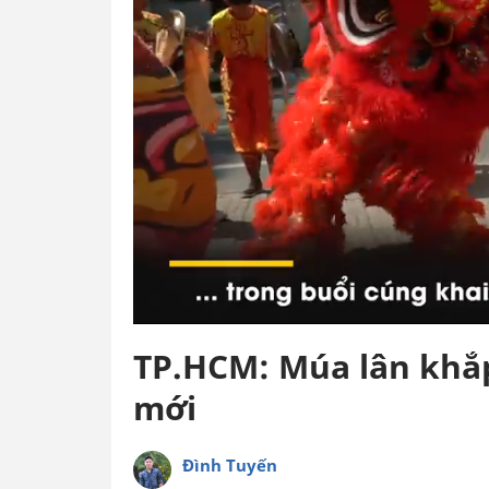
TP.HCM: Múa lân khắ
mới
Đình Tuyến