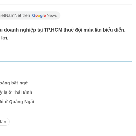
 doanh nghiệp tại TP.HCM thuê đội múa lân biểu diễn,
lợi.
hoáng bất ngờ
ỳ lạ ở Thái Bình
 đỏ ở Quảng Ngãi
lân