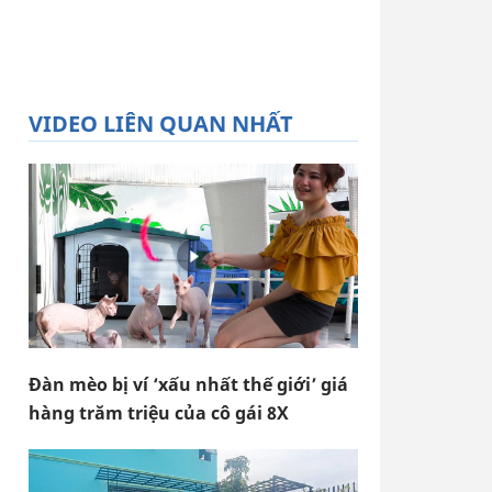
VIDEO LIÊN QUAN NHẤT
Đàn mèo bị ví ‘xấu nhất thế giới’ giá
hàng trăm triệu của cô gái 8X