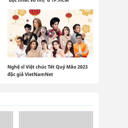
'độc nhất vô nhị' ở TP.HCM
Nghệ sĩ Việt chúc Tết Quý Mão 2023
độc giả VietNamNet