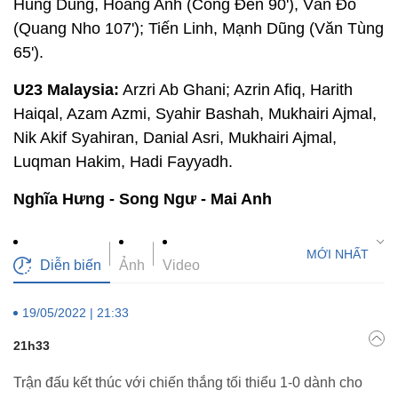
Hùng Dũng, Hoàng Anh (Công Đến 90'), Văn Đô
(Quang Nho 107'); Tiến Linh, Mạnh Dũng (Văn Tùng
65').
U23 Malaysia:
Arzri Ab Ghani; Azrin Afiq, Harith
Haiqal, Azam Azmi, Syahir Bashah, Mukhairi Ajmal,
Nik Akif Syahiran, Danial Asri, Mukhairi Ajmal,
Luqman Hakim, Hadi Fayyadh.
Nghĩa Hưng - Song Ngư - Mai Anh
Diễn biến
Ảnh
Video
19/05/2022 | 21:33
21h33
Trận đấu kết thúc với chiến thắng tối thiểu 1-0 dành cho