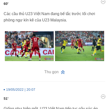
60'
Các cầu thủ U23 Việt Nam đang bế tắc trước lối chơi
phòng ngự kín kẽ của U23 Malaysia.
Thu gọn
19/05/2022 | 20:07
51'
Giống như hiệp một, U23 Việt Nam tiếp tục gây sức ép