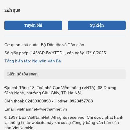
24h qua
Tuyến bài
Sự kiện
Cơ quan chủ quản: Bộ Dân tộc và Tôn giáo
Số giấy phép: 146/GP-BVHTTDL, cấp ngày 17/10/2025
Tổng biên tập: Nguyễn Văn Bá
Liên hệ tòa soạn
Địa chỉ: Tầng 18, Toà nhà Cục Viễn thông (VNTA), 68 Dương
Đình Nghệ, phường Cầu Giấy, TP. Hà Nội.
Điện thoại:
02439369898
- Hotline:
0923457788
Email: vietnamnet@vietnamnet.vn
© 1997 Báo VietNamNet. All rights reserved. Chỉ được phát hành
lại thông tin từ website này khi có sự đồng ý bằng văn bản của
báo VietNamNet.