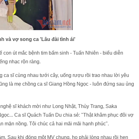
và vợ song ca 'Lâu đài tình ái'
ế con út mắc bệnh tim bẩm sinh - Tuấn Nhiên - biểu diễn
iếng nhạc rộn ràng.
 ca sĩ cùng nhau tưới cây, uống rượu rồi trao nhau lời yêu
 cũng là mẹ chồng ca sĩ Giang Hồng Ngọc - luôn đứng sau ủng
 nghệ sĩ khách mời như Long Nhật, Thùy Trang, Saka
ọc... Ca sĩ Quách Tuấn Du chia sẻ: "Thật khâm phục đôi vợ
ẫn mặn nồng. Tôi chúc cả hai mãi mãi hạnh phúc".
. Sau khi đóng một MV chung, họ phải lòng nhau rồi hẹn