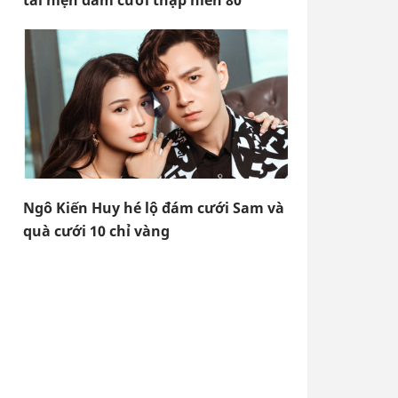
tái hiện đám cưới thập niên 80
Ngô Kiến Huy hé lộ đám cưới Sam và
quà cưới 10 chỉ vàng