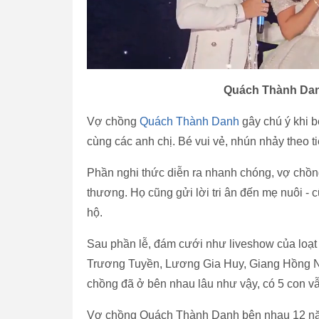
Quách Thành Danh 
Vợ chồng
Quách Thành Danh
gây chú ý khi b
cùng các anh chị. Bé vui vẻ, nhún nhảy theo t
Phần nghi thức diễn ra nhanh chóng, vợ chồng
thương. Họ cũng gửi lời tri ân đến mẹ nuôi -
hộ.
Sau phần lễ, đám cưới như liveshow của loạt
Trương Tuyền, Lương Gia Huy, Giang Hồng Ng
chồng đã ở bên nhau lâu như vậy, có 5 con v
Vợ chồng Quách Thành Danh bên nhau 12 năm