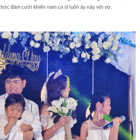
 chức đám cưới khiến nam ca sĩ luôn áy náy với vợ.