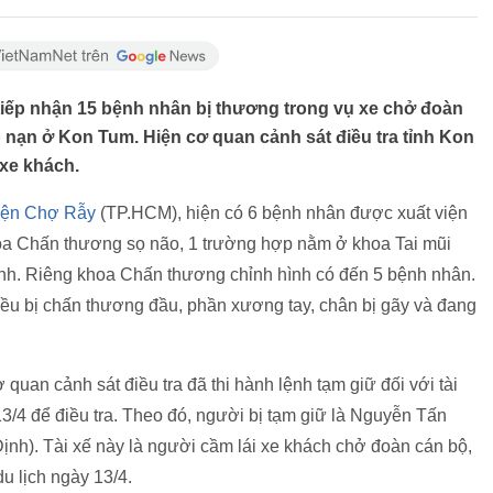
tiếp nhận 15 bệnh nhân bị thương trong vụ xe chở đoàn
 nạn ở Kon Tum. Hiện cơ quan cảnh sát điều tra tỉnh Kon
 xe khách.
iện Chợ Rẫy
(TP.HCM), hiện có 6 bệnh nhân được xuất viện
hoa Chấn thương sọ não, 1 trường hợp nằm ở khoa Tai mũi
nh. Riêng khoa Chấn thương chỉnh hình có đến 5 bệnh nhân.
đều bị chấn thương đầu, phần xương tay, chân bị gãy và đang
uan cảnh sát điều tra đã thi hành lệnh tạm giữ đối với tài
13/4 để điều tra. Theo đó, người bị tạm giữ là Nguyễn Tấn
 Định). Tài xế này là người cầm lái xe khách chở đoàn cán bộ,
u lịch ngày 13/4.