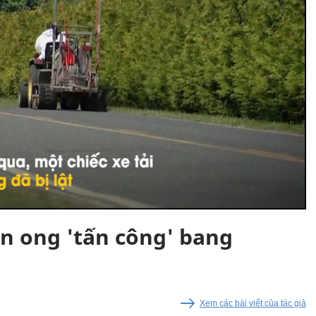
con ong 'tấn công' bang
Xem các bài viết của tác giả