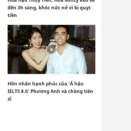
Hoa hậu Thùy Tiên, Hòa Minzy kéo xe
đến 3h sáng, khóc nức nở vì bị quỵt
tiền
Hôn nhân hạnh phúc của 'Á hậu
IELTS 8.0' Phương Anh và chồng tiến
sĩ