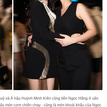
uỷ và Á hậu Huỳnh Minh Kiên cũng tiễn Ngọc Hằng ở sân
 nấu món cơm chiên chay - cũng là món khoái khẩu của Ngọc