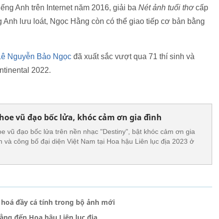
iếng Anh trên Internet năm 2016, giải ba
Nét ảnh tuổi thơ
cấp
g Anh lưu loát, Ngọc Hằng còn có thể giao tiếp cơ bản bằng
Lê Nguyễn Bảo Ngọc
đã xuất sắc vượt qua 71 thí sinh và
ontinental 2022.
oe vũ đạo bốc lửa, khóc cảm ơn gia đình
e vũ đạo bốc lửa trên nền nhạc "Destiny", bật khóc cảm ơn gia
sh và công bố đại diện Việt Nam tại Hoa hậu Liên lục địa 2023 ở
 hoá đầy cá tính trong bộ ảnh mới
ằng đến Hoa hậu Liên lục địa