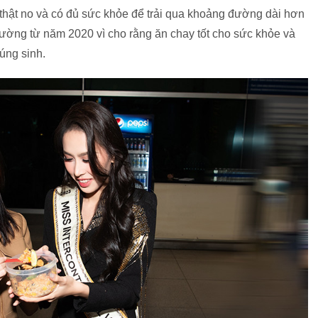
hật no và có đủ sức khỏe để trải qua khoảng đường dài hơn
rường từ năm 2020 vì cho rằng ăn chay tốt cho sức khỏe và
húng sinh.