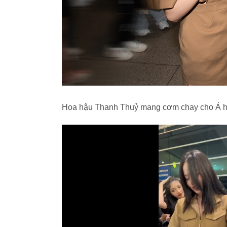
Hoa hậu Thanh Thuỷ mang cơm chay cho Á 