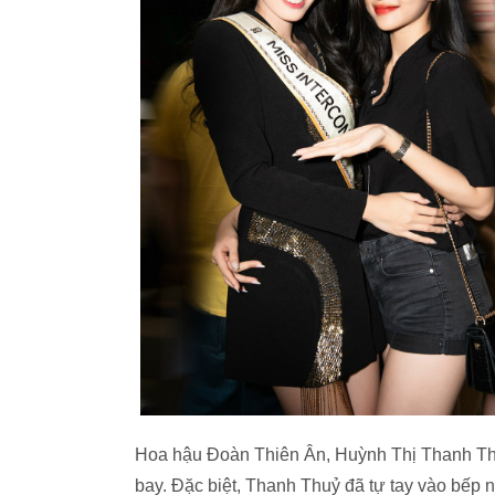
Hoa hậu Đoàn Thiên Ân, Huỳnh Thị Thanh Th
bay. Đặc biệt, Thanh Thuỷ đã tự tay vào bếp