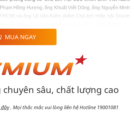
ng Phạm Hồng Hương, ông Khuất Việt Dũng, ông Nguyễn Minh
P.HCM) và ông Lê Văn Kiểm (kiêm Chủ tịch Hiệp hội Doanh
 Ban Kiểm tra Trung ương hội khóa VII gồm 13 thành viên.
MUA NGAY
 chuyên sâu, chất lượng cao
i đây
.
Mọi thắc mắc vui lòng liên hệ Hotline 19001081