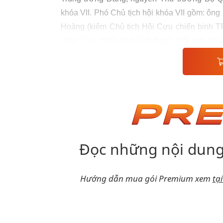
khóa VII. Phó Chủ tịch hội khóa VII gồm: ô
Hoàng (kiêm Chủ tịch Hội Cựu chiến binh T
nhân Cựu chiến binh Việt Nam). Hội nghị bầu
Đọc những nội dung
Hướng dẫn mua gói Premium xem
tạ