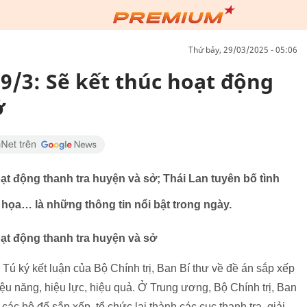
thứ bảy, 29/03/2025 - 05:06
9/3: Sẽ kết thúc hoạt động
ở
oạt động thanh tra huyện và sở; Thái Lan tuyên bố tình
họa… là những thông tin nổi bật trong ngày.
oạt động thanh tra huyện và sở
ú ký kết luận của Bộ Chính trị, Ban Bí thư về đề án sắp xếp
iệu năng, hiệu lực, hiệu quả. Ở Trung ương, Bộ Chính trị, Ban
các bộ để sắp xếp, tổ chức lại thành các cục thanh tra, giải