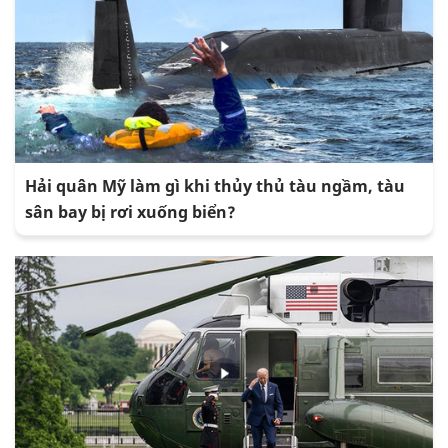
Hải quân Mỹ làm gì khi thủy thủ tàu ngầm, tàu
sân bay bị rơi xuống biển?