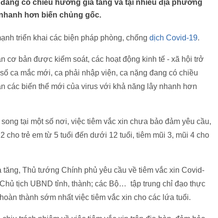
 đang có chiều hướng gia tăng và tại nhiều địa phương
y nhanh hơn biến chủng gốc.
ạnh triển khai các biện pháp phòng, chống
dịch Covid-19
.
 cơ bản được kiểm soát, các hoạt động kinh tế - xã hội trở
, số ca mắc mới, ca phải nhập viện, ca nặng đang có chiều
n các biến thể mới của virus với khả năng lây nhanh hơn
 song tại một số nơi, việc tiêm vắc xin chưa bảo đảm yêu cầu,
2 cho trẻ em từ 5 tuổi đến dưới 12 tuổi, tiêm mũi 3, mũi 4 cho
 tăng, Thủ tướng Chính phủ yêu cầu về tiêm vắc xin Covid-
Chủ tịch UBND tỉnh, thành; các Bộ… tập trung chỉ đạo thực
 hoàn thành sớm nhất việc tiêm vắc xin cho các lứa tuổi.