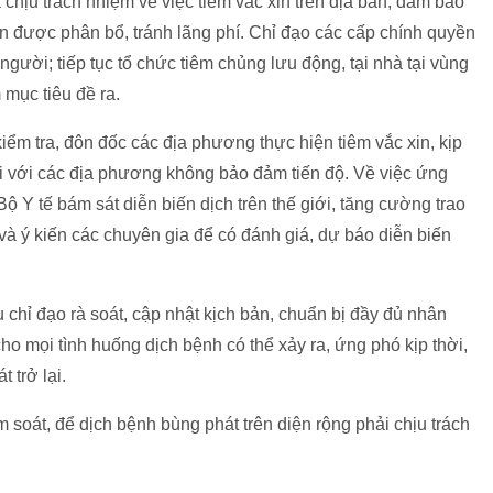
 chịu trách nhiệm về việc tiêm vắc xin trên địa bàn, đảm bảo
xin được phân bổ, tránh lãng phí. Chỉ đạo các cấp chính quyền
 người; tiếp tục tổ chức tiêm chủng lưu động, tại nhà tại vùng
 mục tiêu đề ra.
ểm tra, đôn đốc các địa phương thực hiện tiêm vắc xin, kịp
i với các địa phương không bảo đảm tiến độ. Về việc ứng
ộ Y tế bám sát diễn biến dịch trên thế giới, tăng cường trao
 và ý kiến các chuyên gia để có đánh giá, dự báo diễn biến
chỉ đạo rà soát, cập nhật kịch bản, chuẩn bị đầy đủ nhân
g cho mọi tình huống dịch bệnh có thể xảy ra, ứng phó kịp thời,
 trở lại.
soát, để dịch bệnh bùng phát trên diện rộng phải chịu trách