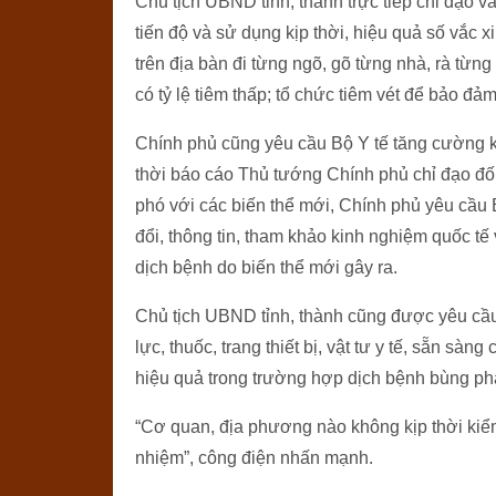
Chủ tịch UBND tỉnh, thành trực tiếp chỉ đạo và
tiến độ và sử dụng kịp thời, hiệu quả số vắc 
trên địa bàn đi từng ngõ, gõ từng nhà, rà từng
có tỷ lệ tiêm thấp; tổ chức tiêm vét để bảo đảm
Chính phủ cũng yêu cầu Bộ Y tế tăng cường ki
thời báo cáo Thủ tướng Chính phủ chỉ đạo đố
phó với các biến thể mới, Chính phủ yêu cầu B
đổi, thông tin, tham khảo kinh nghiệm quốc tế
dịch bệnh do biến thể mới gây ra.
Chủ tịch UBND tỉnh, thành cũng được yêu cầu 
lực, thuốc, trang thiết bị, vật tư y tế, sẵn sàn
hiệu quả trong trường hợp dịch bệnh bùng phát
“Cơ quan, địa phương nào không kịp thời kiểm 
nhiệm”, công điện nhấn mạnh.