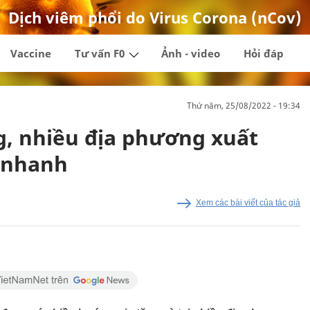
Dịch viêm phổi do Virus Corona (nCov)
Vaccine
Tư vấn F0
Ảnh - video
Hỏi đáp
thứ năm, 25/08/2022 - 19:34
g, nhiều địa phương xuất
y nhanh
Xem các bài viết của tác giả