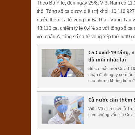
Theo Bộ Y tế, đến ngày 25/8, Việt Nam có 11
thổ. Tổng số ca được điều trị khỏi: 10.116.92
nước thêm ca tử vong tại Bà Rịa - Vũng Tàu v
43.110 ca, chiếm tỷ lệ 0,4% so với tổng số ca
với châu Á, tổng số ca tử vong xếp thứ 6/49 
Ca Covid-19 tăng, 
đủ mũi nhắc lại
Số ca mắc mới Covid-19
nhận định nguy cơ mắc b
cao nhưng không tiêm đủ
Cả nước cần thêm 8,
Viện Vệ sinh dịch tễ Tru
tiêm chủng vắc xin Covi