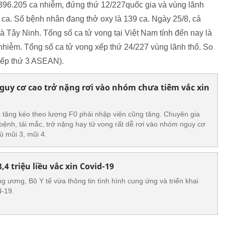
.396.205 ca nhiễm, đứng thứ 12/227quốc gia và vùng lãnh
7 ca. Số bệnh nhân đang thở oxy là 139 ca. Ngày 25/8, cả
à Tây Ninh. Tổng số ca tử vong tại Việt Nam tính đến nay là
 nhiễm. Tổng số ca tử vong xếp thứ 24/227 vùng lãnh thổ. So
(xếp thứ 3 ASEAN).
nguy cơ cao trở nặng rơi vào nhóm chưa tiêm vắc xin
 tăng kéo theo lượng F0 phải nhập viện cũng tăng. Chuyên gia
ệnh, tái mắc, trở nặng hay tử vong rất dễ rơi vào nhóm nguy cơ
 mũi 3, mũi 4.
4 triệu liều vắc xin Covid-19
ng ương, Bộ Y tế vừa thông tin tình hình cung ứng và triển khai
d-19.