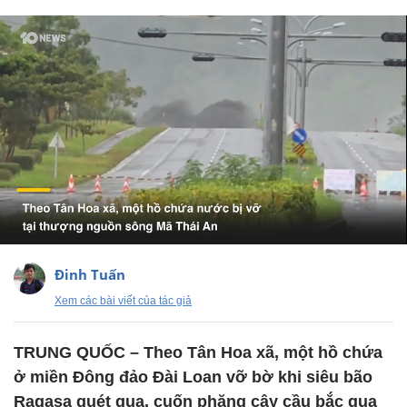
Đinh Tuấn
Xem các bài viết của tác giả
TRUNG QUỐC – Theo Tân Hoa xã, một hồ chứa
ở miền Đông đảo Đài Loan vỡ bờ khi siêu bão
Ragasa quét qua, cuốn phăng cây cầu bắc qua