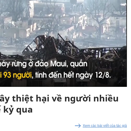
ây thiệt hại về người nhiều
ế kỷ qua
Xem các bài viết của tác giả