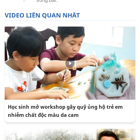
VIDEO LIÊN QUAN NHẤT
Học sinh mở workshop gây quỹ ủng hộ trẻ em
nhiễm chất độc màu da cam