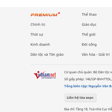
Thể thao
Chính trị
Giáo dục
Thời sự
Thế giới
Kinh doanh
Đời sống
Dân tộc và Tôn giáo
Văn hóa - Giải trí
Cơ quan chủ quản: Bộ Dân tộc v
Số giấy phép: 146/GP-BVHTTDL,
Tổng biên tập: Nguyễn Văn B
Liên hệ tòa soạn
Địa chỉ: Tầng 18, Toà nhà Cục 