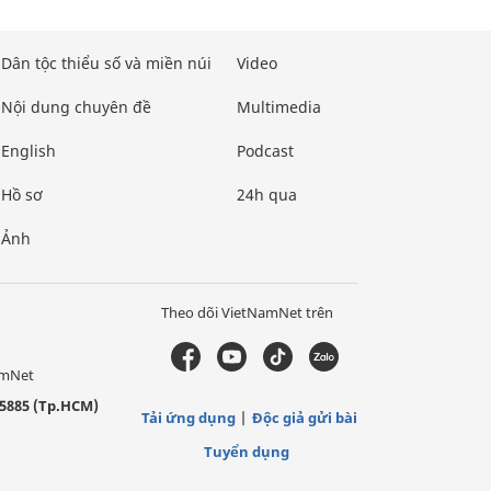
Dân tộc thiểu số và miền núi
Video
Nội dung chuyên đề
Multimedia
English
Podcast
Hồ sơ
24h qua
Ảnh
Theo dõi VietNamNet trên
amNet
5885 (Tp.HCM)
Tải ứng dụng
Độc giả gửi bài
Tuyển dụng