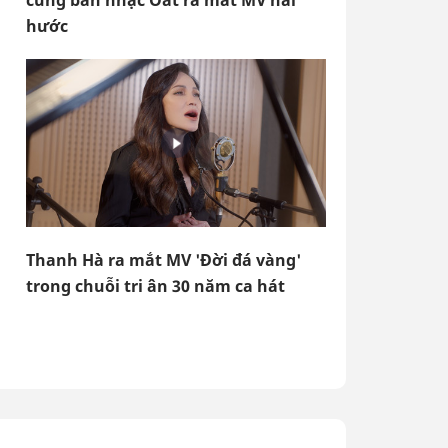
cùng ban nhạc Oát ra mắt MV hài
hước
Thanh Hà ra mắt MV 'Đời đá vàng'
trong chuỗi tri ân 30 năm ca hát