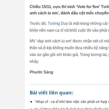
Chiều 15/11, cựu thí sinh 'Vote for five'
anh cách iu em’, đánh dấu cột mốc chuyển s
Trước đó,
Tường Duy
là một trong những cái 
khỏe nên nam ca sĩ rút khỏi cuộc thi vào phút 
MV ‘
dạy anh cách iu em
’ được nhận xét có m
thân và ê-kíp không muốn đưa nhiều kỹ năng t
vào sự gần gũi với khán giả. Trong tương lai
nhảy.
Phước Sáng
Bài viết liên quan:
'Nhạc sĩ - ca sĩ khi làm việc cần phải có hợp