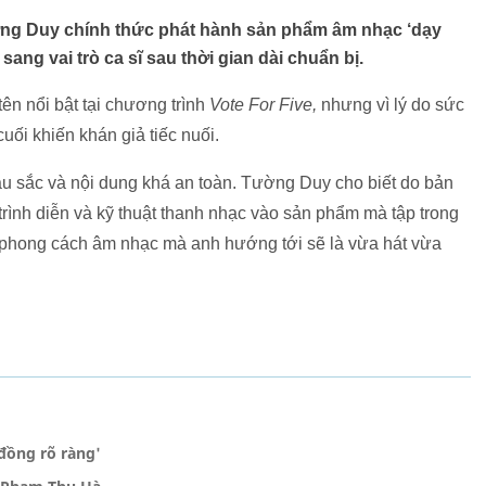
 Tường Duy chính thức phát hành sản phẩm âm nhạc ‘dạy
ang vai trò ca sĩ sau thời gian dài chuẩn bị.
tên nổi bật tại chương trình
Vote For Five,
nhưng vì lý do sức
cuối khiến khán giả tiếc nuối.
àu sắc và nội dung khá an toàn. Tường Duy cho biết do bản
rình diễn và kỹ thuật thanh nhạc vào sản phẩm mà tập trong
, phong cách âm nhạc mà anh hướng tới sẽ là vừa hát vừa
 đồng rõ ràng'