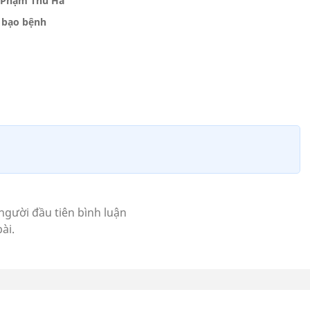
ới Phạm Thu Hà
ì bạo bệnh