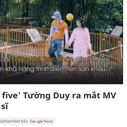
r five' Tường Duy ra mắt MV
sĩ