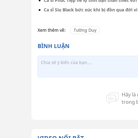
Ca sĩ Phúc Tiệp hé lộ tình bạn thân thiết v
Ca sĩ Siu Black bức xúc khi bị đồn qua đời v
Xem thêm về:
Tường Duy