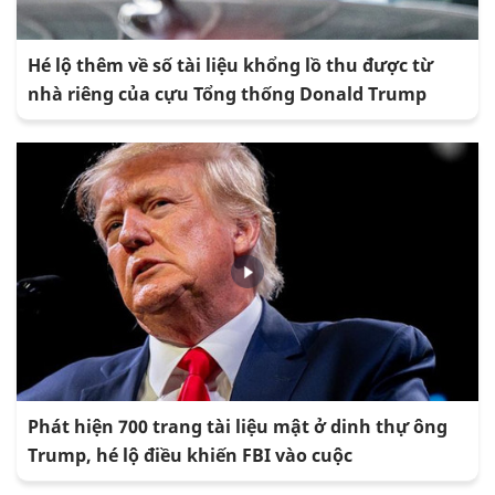
Hé lộ thêm về số tài liệu khổng lồ thu được từ
nhà riêng của cựu Tổng thống Donald Trump
Phát hiện 700 trang tài liệu mật ở dinh thự ông
Trump, hé lộ điều khiến FBI vào cuộc