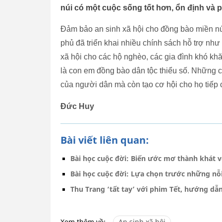
núi có một cuộc sống tốt hơn, ổn định và p
Đảm bảo an sinh xã hội cho đồng bào miền núi 
phủ đã triển khai nhiều chính sách hỗ trợ như
xã hội cho các hộ nghèo, các gia đình khó khă
là con em đồng bào dân tộc thiểu số. Những c
của người dân mà còn tạo cơ hội cho họ tiếp cậ
Đức Huy
Bài viết liên quan:
Bài học cuộc đời: Biến ước mơ thành khát 
Bài học cuộc đời: Lựa chọn trước những nỗ
Thu Trang ‘tất tay’ với phim Tết, hướng dẫ
Xem thêm về:
An sinh xã hội