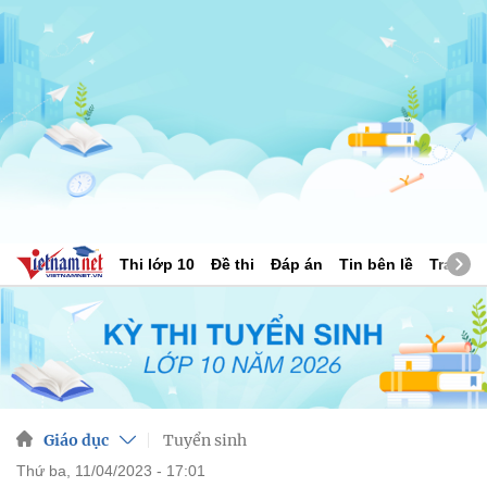
Thi lớp 10
Đề thi
Đáp án
Tin bên lề
Tra cứu
Giáo dục
Tuyển sinh
thứ ba, 11/04/2023 - 17:01