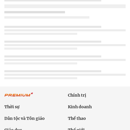
Chính trị
Thời sự
Kinh doanh
Dân tộc và Tôn giáo
Thể thao
Giáo dục
Thế giới