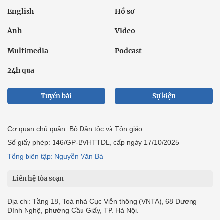
English
Hồ sơ
Ảnh
Video
Multimedia
Podcast
24h qua
Tuyến bài
Sự kiện
Cơ quan chủ quản: Bộ Dân tộc và Tôn giáo
Số giấy phép: 146/GP-BVHTTDL, cấp ngày 17/10/2025
Tổng biên tập: Nguyễn Văn Bá
Liên hệ tòa soạn
Địa chỉ: Tầng 18, Toà nhà Cục Viễn thông (VNTA), 68 Dương
Đình Nghệ, phường Cầu Giấy, TP. Hà Nội.