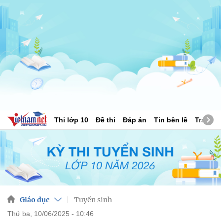
Thi lớp 10
Đề thi
Đáp án
Tin bên lề
Tra cứu
Giáo dục
Tuyển sinh
thứ ba, 10/06/2025 - 10:46