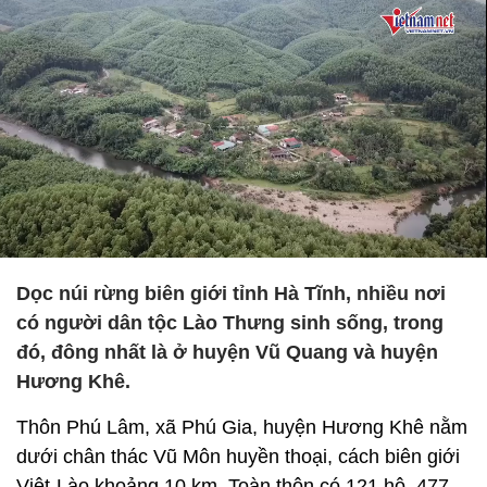
Dọc núi rừng biên giới tỉnh Hà Tĩnh, nhiều nơi
có người dân tộc Lào Thưng sinh sống, trong
đó, đông nhất là ở huyện Vũ Quang và huyện
Hương Khê.
Thôn Phú Lâm, xã Phú Gia, huyện Hương Khê nằm
dưới chân thác Vũ Môn huyền thoại, cách biên giới
Việt-Lào khoảng 10 km. Toàn thôn có 121 hộ, 477