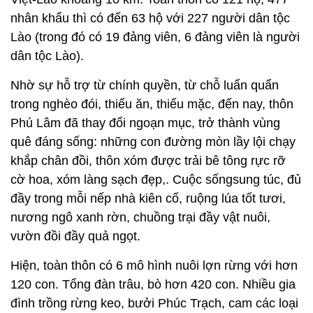
nhân khẩu thì có đến 63 hộ với 227 người dân tộc
Lào (trong đó có 19 đảng viên, 6 đảng viên là người
dân tộc Lào).
Nhờ sự hỗ trợ từ chính quyền, từ chỗ luẩn quẩn
trong nghèo đói, thiếu ăn, thiếu mặc, đến nay, thôn
Phú Lâm đã thay đổi ngoạn mục, trở thành vùng
quê đáng sống: những con đường mòn lầy lội chạy
khắp chân đồi, thôn xóm được trải bê tông rực rỡ
cờ hoa, xóm làng sạch đẹp,. Cuộc sốngsung túc, đủ
đầy trong mỗi nếp nhà kiên cố, ruộng lúa tốt tươi,
nương ngô xanh rờn, chuồng trại đầy vật nuôi,
vườn đồi đầy quả ngọt.
Hiện, toàn thôn có 6 mô hình nuôi lợn rừng với hơn
120 con. Tổng đàn trâu, bò hơn 420 con. Nhiều gia
đình trồng rừng keo, bưởi Phúc Trạch, cam các loại