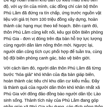
Để kịp hoàn thành khu dân cư kiểu mẫu theo tiến
độ, với uy tín của mình, các đồng chí cán bộ thôn
Phú Lâm đã đứng ra tín chấp, ứng trước nguồn vật
liệu với giá trị hơn 100 triệu đồng xây dựng, hoàn
thành các hạng mục theo kế hoạch. Bên cạnh đó,
thôn Phú Lâm cũng kết nối, kêu gọi Đồn Biên phòng
Phú Gia - đơn vị đóng trên địa bàn hỗ trợ lực lượng
cùng người dân làm nông thôn mới. Ngược lại,
người dân cũng tích cực phối hợp để tuần tra, cùng
bộ đội biên phòng canh gác, bảo vệ biên giới.
Với cách làm đó, người dân thôn Phú Lâm đã từng
bước “hóa giải” khó khăn của địa bàn giáp biên,
hoàn thành các tiêu chí khu dân cư kiểu mẫu. Đây
là thành quả của người dân thôn khó khăn nhất xã
Phú Gia với đông đảo đồng bào người dân tộc Lào
sinh sống. Thành tích này của Phú Lâm đang góp
phần giúp xã Phú Gia xây dựng, cán đích nông thôn