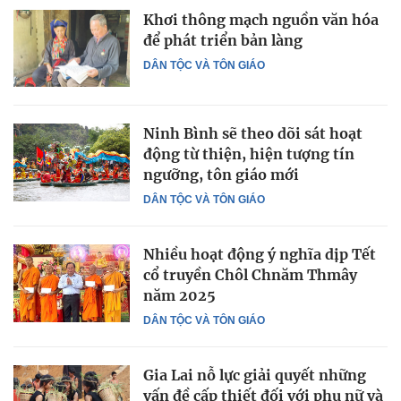
Khơi thông mạch nguồn văn hóa
để phát triển bản làng
DÂN TỘC VÀ TÔN GIÁO
Ninh Bình sẽ theo dõi sát hoạt
động từ thiện, hiện tượng tín
ngưỡng, tôn giáo mới
DÂN TỘC VÀ TÔN GIÁO
Nhiều hoạt động ý nghĩa dịp Tết
cổ truyền Chôl Chnăm Thmây
năm 2025
DÂN TỘC VÀ TÔN GIÁO
Gia Lai nỗ lực giải quyết những
vấn đề cấp thiết đối với phụ nữ và