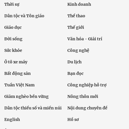
Thời sự
Kinh doanh
Dân tộc và Tôn giáo
Thể thao
Giáo dục
Thế giới
Đời sống
Văn hóa - Giải trí
Sức khỏe
Công nghệ
Ô tô xe máy
Du lịch
Bất động sản
Bạn đọc
Tuần Việt Nam
Công nghiệp hỗ trợ
Giảm nghèo bền vững
Nông thôn mới
Dân tộc thiểu số và miền núi
Nội dung chuyên đề
English
Hồ sơ