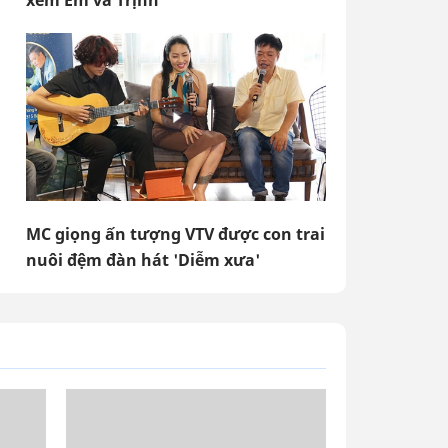
xem Em và Trịnh'
MC giọng ấn tượng VTV được con trai
nuôi đệm đàn hát 'Diễm xưa'