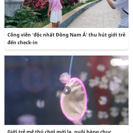
Công viên 'độc nhất Đông Nam Á' thu hút giới trẻ
đến check-in
Giới trẻ mê thú chơi mới lạ, nuôi hàng chục