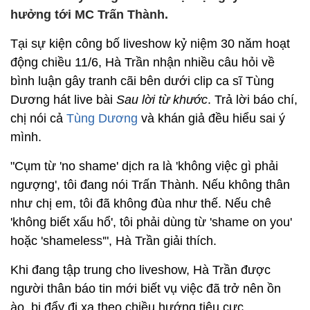
hưởng tới MC Trấn Thành.
Tại sự kiện công bố liveshow kỷ niệm 30 năm hoạt
động chiều 11/6, Hà Trần nhận nhiều câu hỏi về
bình luận gây tranh cãi bên dưới clip ca sĩ Tùng
Dương hát live bài
Sau lời từ khước
. Trả lời báo chí,
chị nói cả
Tùng Dương
và khán giả đều hiểu sai ý
mình.
"Cụm từ 'no shame' dịch ra là 'không việc gì phải
ngượng', tôi đang nói Trấn Thành. Nếu không thân
như chị em, tôi đã không đùa như thế. Nếu chê
'không biết xấu hổ', tôi phải dùng từ 'shame on you'
hoặc 'shameless'", Hà Trần giải thích.
Khi đang tập trung cho liveshow, Hà Trần được
người thân báo tin mới biết vụ việc đã trở nên ồn
ào, bị đẩy đi xa theo chiều hướng tiêu cực.