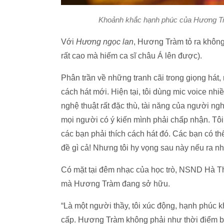
Khoảnh khắc hạnh phúc của Hương Trà
Với
Hương ngọc lan
, Hương Tràm tỏ ra không
rất cao mà hiếm ca sĩ châu Á lên được).
Phân trần về những tranh cãi trong giọng hát, 
cách hát mới. Hiện tại, tôi dùng mic voice n
nghệ thuật rất đặc thù, tài năng của người ng
mọi người có ý kiến mình phải chấp nhận. Tôi 
các bạn phải thích cách hát đó. Các bạn có t
đề gì cả! Nhưng tôi hy vọng sau này nếu ra n
Có mặt tại đêm nhạc của học trò, NSND Hà Th
mà Hương Tràm đang sở hữu.
“Là một người thầy, tôi xúc động, hạnh phúc kh
cấp. Hương Tràm không phải như thời điểm 