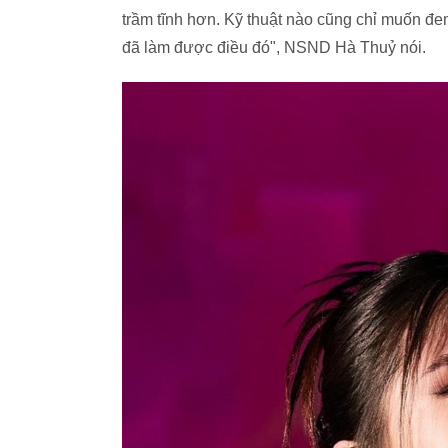
trầm tĩnh hơn. Kỹ thuật nào cũng chỉ muốn đ
đã làm được điều đó", NSND Hà Thuỷ nói.