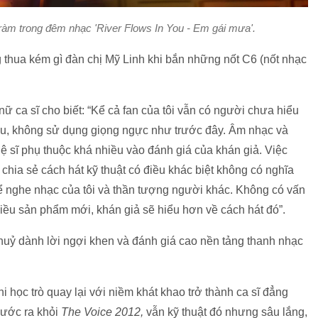
m trong đêm nhạc 'River Flows In You - Em gái mưa'.
 thua kém gì đàn chị Mỹ Linh khi bắn những nốt C6 (nốt nhạc
nữ ca sĩ cho biết: “Kể cả fan của tôi vẫn có người chưa hiểu
hiều, không sử dụng giọng ngực như trước đây. Âm nhạc và
hệ sĩ phụ thuộc khá nhiều vào đánh giá của khán giả. Việc
chia sẻ cách hát kỹ thuật có điều khác biệt không có nghĩa
hể nghe nhạc của tôi và thần tượng người khác. Không có vấn
hiều sản phẩm mới, khán giả sẽ hiểu hơn về cách hát đó”.
uỷ dành lời ngợi khen và đánh giá cao nền tảng thanh nhạc
i học trò quay lại với niềm khát khao trở thành ca sĩ đẳng
bước ra khỏi
The Voice 2012,
vẫn kỹ thuật đó nhưng sâu lắng,