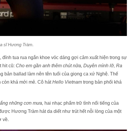
a sĩ Hương Tràm.
op, đính tua rua ngắn khoe vóc dáng gợi cảm xuất hiện trong sự
 hit cũ:
Cho em gần anh thêm chút nữa, Duyên mình lỡ, Ra
 bản ballad làm nên tên tuổi của giọng ca xứ Nghệ. Thế
m còn khá mới mẻ. Cô hát
Hello Vietnam
trong bản phối khá
 vắng những cơn mưa,
hai nhạc phẩm trữ tình nổi tiếng của
được Hương Tràm hát da diết như trút hết nỗi lòng của một
ở về.