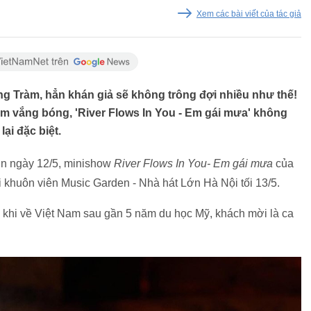
Xem các bài viết của tác giả
g Tràm, hẳn khán giả sẽ không trông đợi nhiều như thế!
ăm vắng bóng, 'River Flows In You - Em gái mưa' không
ại đặc biệt.
ớn ngày 12/5, minishow
River Flows In You- Em gái mưa
của
i khuôn viên Music Garden - Nhà hát Lớn Hà Nội tối 13/5.
khi về Việt Nam sau gần 5 năm du học Mỹ, khách mời là ca