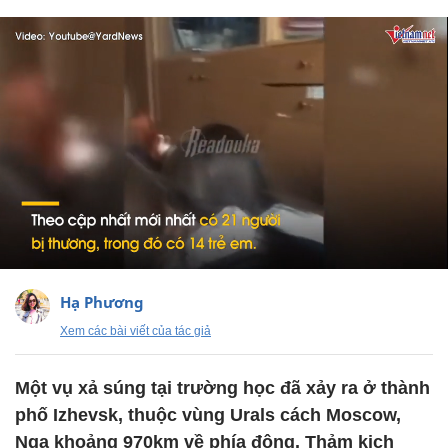
Hạ Phương
Xem các bài viết của tác giả
Một vụ xả súng tại trường học đã xảy ra ở thành
phố Izhevsk, thuộc vùng Urals cách Moscow,
Nga khoảng 970km về phía đông. Thảm kịch