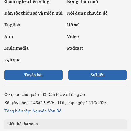
Giảm nghèo bền vững
Nông thôn mới
Dân tộc thiểu số và miền núi
Nội dung chuyên đề
English
Hồ sơ
Ảnh
Video
Multimedia
Podcast
24h qua
Tuyến bài
Sự kiện
Cơ quan chủ quản: Bộ Dân tộc và Tôn giáo
Số giấy phép: 146/GP-BVHTTDL, cấp ngày 17/10/2025
Tổng biên tập: Nguyễn Văn Bá
Liên hệ tòa soạn