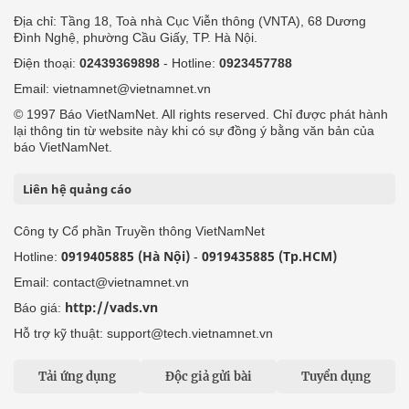
Địa chỉ: Tầng 18, Toà nhà Cục Viễn thông (VNTA), 68 Dương
Đình Nghệ, phường Cầu Giấy, TP. Hà Nội.
Điện thoại:
02439369898
- Hotline:
0923457788
Email: vietnamnet@vietnamnet.vn
© 1997 Báo VietNamNet. All rights reserved. Chỉ được phát hành
lại thông tin từ website này khi có sự đồng ý bằng văn bản của
báo VietNamNet.
Liên hệ quảng cáo
Công ty Cổ phần Truyền thông VietNamNet
0919405885 (Hà Nội)
0919435885 (Tp.HCM)
Hotline:
-
Email: contact@vietnamnet.vn
http://vads.vn
Báo giá:
Hỗ trợ kỹ thuật: support@tech.vietnamnet.vn
Tải ứng dụng
Độc giả gửi bài
Tuyển dụng