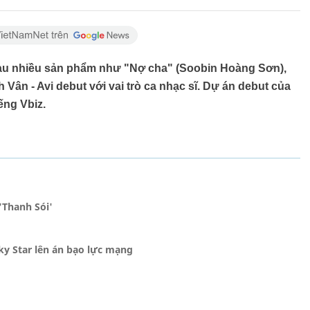
au nhiều sản phẩm như "Nợ cha" (Soobin Hoàng Sơn),
 Vân - Avi debut với vai trò ca nhạc sĩ. Dự án debut của
ếng Vbiz.
'Thanh Sói'
ky Star lên án bạo lực mạng