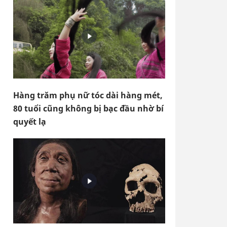
Hàng trăm phụ nữ tóc dài hàng mét,
80 tuổi cũng không bị bạc đầu nhờ bí
quyết lạ