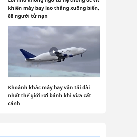
Lỗi nhỏ không ngờ từ hệ thống ốc vít
khiến máy bay lao thẳng xuống biển,
88 người tử nạn
Khoảnh khắc máy bay vận tải dài
nhất thế giới rơi bánh khi vừa cất
cánh