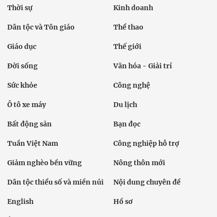
Thời sự
Kinh doanh
Dân tộc và Tôn giáo
Thể thao
Giáo dục
Thế giới
Đời sống
Văn hóa - Giải trí
Sức khỏe
Công nghệ
Ô tô xe máy
Du lịch
Bất động sản
Bạn đọc
Tuần Việt Nam
Công nghiệp hỗ trợ
Giảm nghèo bền vững
Nông thôn mới
Dân tộc thiểu số và miền núi
Nội dung chuyên đề
English
Hồ sơ