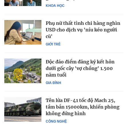
KHOA HỌC
Phụ nữ thất tình chi hàng nghìn
USD cho dịch vụ 'níu kéo người
cũ'
GIỚI TRẺ
Độc đáo điểm đăng ký kết hôn
dưới gốc cây 'vợ chồng' 1.500
năm tuổi
GIA ĐÌNH
Tên lửa DF-41 tốc độ Mach 25,
tầm bắn 15000km, khiến phòng
không đứng hình
CÔNG NGHỆ