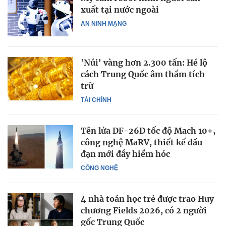
xuất tại nước ngoài
AN NINH MẠNG
'Núi' vàng hơn 2.300 tấn: Hé lộ
cách Trung Quốc âm thầm tích
trữ
TÀI CHÍNH
Tên lửa DF-26D tốc độ Mach 10+,
công nghệ MaRV, thiết kế đầu
đạn mới đầy hiểm hóc
CÔNG NGHỆ
4 nhà toán học trẻ được trao Huy
chương Fields 2026, có 2 người
gốc Trung Quốc