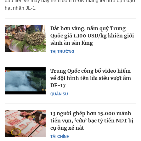
đầu tiên về máy bay ném bom H-6N mang tên lửa đạn đạo
hạt nhân JL-1.
Đắt hơn vàng, nấm quý Trung
Quốc giá 1.100 USD/kg khiến giới
sành ăn săn lùng
THỊ TRƯỜNG
Trung Quốc công bố video hiếm
về đội hình tên lửa siêu vượt âm
DF-17
QUÂN SỰ
13 người ghép hơn 15.000 mảnh
tiền vụn, ‘cứu’ bạc tỷ tiền NDT bị
cụ ông xé nát
TÀI CHÍNH