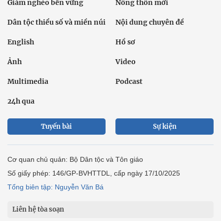
Giảm nghèo bền vững
Nông thôn mới
Dân tộc thiểu số và miền núi
Nội dung chuyên đề
English
Hồ sơ
Ảnh
Video
Multimedia
Podcast
24h qua
Tuyến bài
Sự kiện
Cơ quan chủ quản: Bộ Dân tộc và Tôn giáo
Số giấy phép: 146/GP-BVHTTDL, cấp ngày 17/10/2025
Tổng biên tập: Nguyễn Văn Bá
Liên hệ tòa soạn