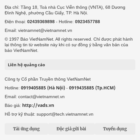
Địa chỉ: Tầng 18, Toà nhà Cục Viễn thông (VNTA), 68 Dương
Đình Nghệ, phường Cầu Giấy, TP. Hà Nội.
Điện thoại:
02439369898
- Hotline:
0923457788
Email: vietnamnet@vietnamnet.vn
© 1997 Báo VietNamNet. All rights reserved. Chỉ được phát hành
lại thông tin từ website này khi có sự đồng ý bằng văn bản của
báo VietNamNet.
Liên hệ quảng cáo
Công ty Cổ phần Truyền thông VietNamNet
0919405885 (Hà Nội)
0919435885 (Tp.HCM)
Hotline:
-
Email: contact@vietnamnet.vn
http://vads.vn
Báo giá:
Hỗ trợ kỹ thuật: support@tech.vietnamnet.vn
Tải ứng dụng
Độc giả gửi bài
Tuyển dụng