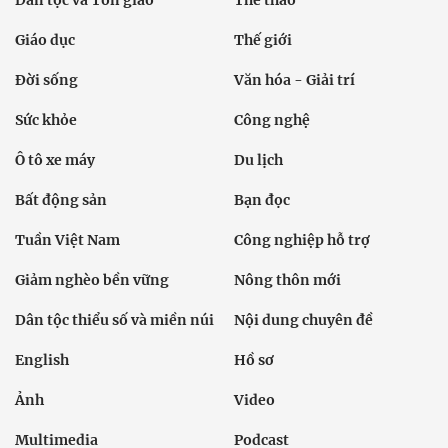
Dân tộc và Tôn giáo
Thể thao
Giáo dục
Thế giới
Đời sống
Văn hóa - Giải trí
Sức khỏe
Công nghệ
Ô tô xe máy
Du lịch
Bất động sản
Bạn đọc
Tuần Việt Nam
Công nghiệp hỗ trợ
Giảm nghèo bền vững
Nông thôn mới
Dân tộc thiểu số và miền núi
Nội dung chuyên đề
English
Hồ sơ
Ảnh
Video
Multimedia
Podcast