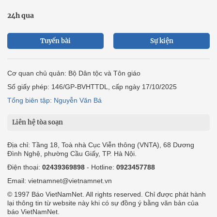
24h qua
Tuyến bài
Sự kiện
Cơ quan chủ quản: Bộ Dân tộc và Tôn giáo
Số giấy phép: 146/GP-BVHTTDL, cấp ngày 17/10/2025
Tổng biên tập: Nguyễn Văn Bá
Liên hệ tòa soạn
Địa chỉ: Tầng 18, Toà nhà Cục Viễn thông (VNTA), 68 Dương
Đình Nghệ, phường Cầu Giấy, TP. Hà Nội.
Điện thoại:
02439369898
- Hotline:
0923457788
Email: vietnamnet@vietnamnet.vn
© 1997 Báo VietNamNet. All rights reserved. Chỉ được phát hành
lại thông tin từ website này khi có sự đồng ý bằng văn bản của
báo VietNamNet.