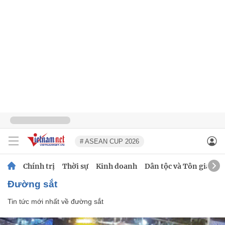
# ASEAN CUP 2026
Chính trị
Thời sự
Kinh doanh
Dân tộc và Tôn giáo
đường sắt
Tin tức mới nhất về
đường sắt