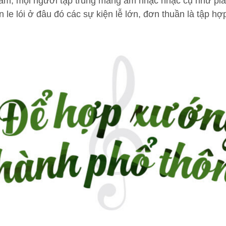
lâm, mọi người tập trung mảng âm nhạc nhạc cụ như pia
le lói ở đâu đó các sự kiện lễ lớn, đơn thuần là tập 