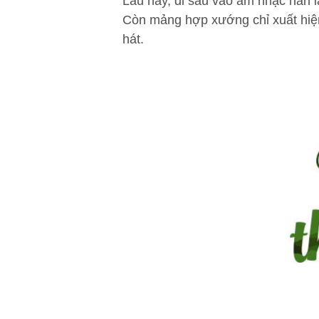
Lâu nay, đi sâu vào âm nhạc hàn 
Còn mảng hợp xướng chỉ xuất hiện 
hát.