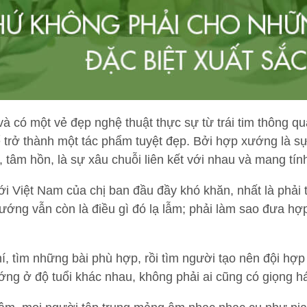
à có một vẻ đẹp nghệ thuật thực sự từ trái tim thông q
ể trở thành một tác phẩm tuyệt đẹp. Bởi hợp xướng là sự
 tâm hồn, là sự xâu chuỗi liên kết với nhau và mang tín
Việt Nam của chị ban đầu đầy khó khăn, nhất là phải 
ớng vẫn còn là điều gì đó lạ lẫm; phải làm sao đưa hợp
hí, tìm những bài phù hợp, rồi tìm người tạo nên đội h
ng ở độ tuổi khác nhau, không phải ai cũng có giọng 