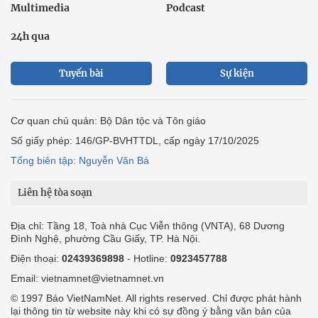
Multimedia
Podcast
24h qua
Tuyến bài
Sự kiện
Cơ quan chủ quản: Bộ Dân tộc và Tôn giáo
Số giấy phép: 146/GP-BVHTTDL, cấp ngày 17/10/2025
Tổng biên tập: Nguyễn Văn Bá
Liên hệ tòa soạn
Địa chỉ: Tầng 18, Toà nhà Cục Viễn thông (VNTA), 68 Dương
Đình Nghệ, phường Cầu Giấy, TP. Hà Nội.
Điện thoại:
02439369898
- Hotline:
0923457788
Email: vietnamnet@vietnamnet.vn
© 1997 Báo VietNamNet. All rights reserved. Chỉ được phát hành
lại thông tin từ website này khi có sự đồng ý bằng văn bản của