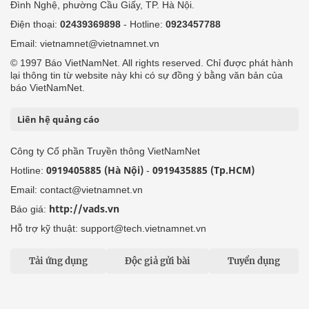
Đình Nghệ, phường Cầu Giấy, TP. Hà Nội.
Điện thoại:
02439369898
- Hotline:
0923457788
Email: vietnamnet@vietnamnet.vn
© 1997 Báo VietNamNet. All rights reserved. Chỉ được phát hành
lại thông tin từ website này khi có sự đồng ý bằng văn bản của
báo VietNamNet.
Liên hệ quảng cáo
Công ty Cổ phần Truyền thông VietNamNet
0919405885 (Hà Nội)
0919435885 (Tp.HCM)
Hotline:
-
Email: contact@vietnamnet.vn
http://vads.vn
Báo giá:
Hỗ trợ kỹ thuật: support@tech.vietnamnet.vn
Tải ứng dụng
Độc giả gửi bài
Tuyển dụng